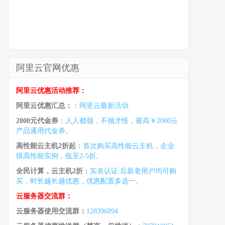
阿里云官网优惠
阿里云优惠活动推荐：
阿里云优惠汇总：
：
阿里云最新活动
2000元代金券
：
人人都领，不领才怪，最高￥2000云
产品通用代金券。
高性能云主机2折起
：
首次购买高性能云主机，企业
级高性能实例，低至2-5折。
全民计算，云主机2折
：
实名认证 后新老用户均可购
买，时长越长越优惠，优惠配置多选一。
云服务器交流群：
云服务器使用交流群：
128396894