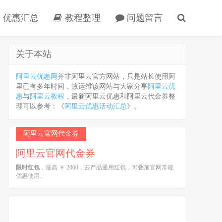
优惠汇总
教程整理
问题留言
关于本站
阿里云优惠网
并非阿里云官方网站，只是站长使用阿
里已有多年时间，故运维该网站与大家分享
阿里云优
惠
与
阿里云教程
，最新阿里云优惠和阿里云代金券整
理可以参考：《
阿里云优惠活动汇总
》。
阿里云官网代金券
阿里云官网代金券
限时红包
，最高 ￥ 2000，云产品通用红包，可叠加官网常规
优惠使用。