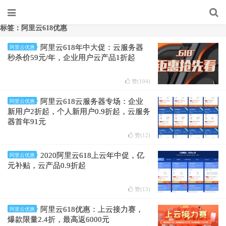
标签：阿里云618优惠
阿里云618年中大促：云服务器
阿里云优惠
秒杀价59元/年，企业用户云产品1折起
赞(
104
)
阿里云618云服务器专场：企业
阿里云优惠
新用户2折起，个人新用户0.9折起，云服务
器首年91元
赞(
12
)
2020阿里云618上云年中促，亿
阿里云优惠
元补贴，云产品0.9折起
赞(
13
)
阿里云618优惠：上云接力赛，
阿里云优惠
爆款限量2.4折，最高返6000元